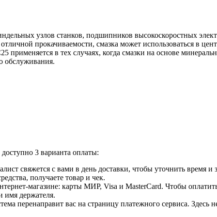
ндельных узлов станков, подшипников высокоскоростных электр
 отличной прокачиваемости, смазка может использоваться в це
5 применяется в тех случаях, когда смазки на основе минеральн
о обслуживания.
доступно 3 варианта оплаты:
лист свяжется с вами в день доставки, чтобы уточнить время и
едства, получаете товар и чек.
ернет-магазине: карты МИР, Visa и MasterCard. Чтобы оплатить
и имя держателя.
ема перенаправит вас на страницу платежного сервиса. Здесь 