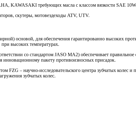
AHA, KAWASAKI требующих масла с классом вязкости SAE 10W
торов, скутеры, мотовездеходы ATV, UTV.
ирной) основой, для обеспечения гарантированно высоких прот
 при высоких температурах.
оответствии со стандартом JASO MA2) обеспечивает правильное
аря инновационному пакету противоизносных присадок.
м FZG – научно-исследовательского центра зубчатых колес и перед
агружения зубчатых колес.