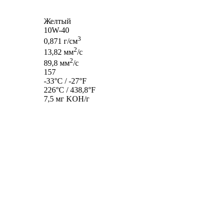
Желтый
10W-40
3
0,871 г/см
2
13,82 мм
/с
2
89,8 мм
/с
157
-33°C / -27°F
226°C / 438,8°F
7,5 мг KOH/г