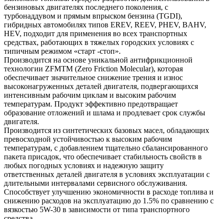
бензиновых двигателях последнего поколения, с
турбонаддувом и прямым впрыском бензина (TGDI),
гибридных автомобилях типов EREV, REEV, PHEV, BAHV,
HEV, подходит для применения во всех транспортных
средствах, работающих в тяжелых городских условиях с
типичным режимом «старт -стоп».
Производится на основе уникальной антифрикционной
технологии ZFMTM (Zero Friction Molecular), которая
обеспечивает значительное снижение трения и износ
высоконагруженных деталей двигателя, подвергающихся
интенсивным рабочим циклам и высоким рабочим
температурам. Продукт эффективно предотвращает
образование отложений и шлама и продлевает срок службы
двигателя.
Производится из синтетических базовых масел, обладающих
превосходной устойчивостью к высоким рабочим
температурам, с добавлением тщательно сбалансированного
пакета присадок, что обеспечивает стабильность свойств в
любых погодных условиях и надежную защиту
ответственных деталей двигателя в условиях эксплуатации с
длительными интервалами сервисного обслуживания.
Способствует улучшению экономичности в расходе топлива и
снижению расходов на эксплуатацию до 1.5% по сравнению с
вязкостью 5W-30 в зависимости от типа транспортного
средства