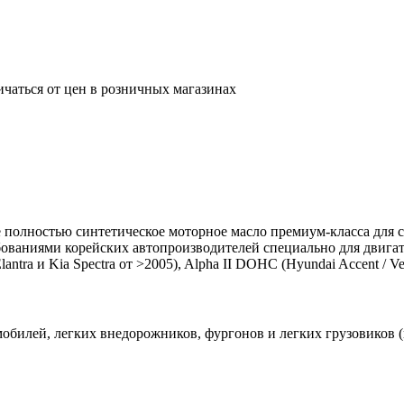
ичаться от цен в розничных магазинах
 полностью синтетическое моторное масло премиум-класса дл
ребованиями корейских автопроизводителей специально для двиг
tra и Kia Spectra от >2005), Alpha II DOHC (Hyundai Accent / Ver
обилей, легких внедорожников, фургонов и легких грузовиков 