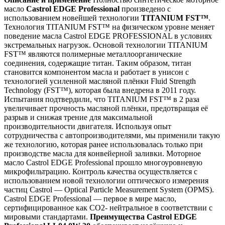
масло
Castrol EDGE Professional
произведено с
использованием новейшей технологии
TITANIUM FST™
.
Технология TITANIUM FST™ на физическом уровне меняет
поведение масла Castrol EDGE PROFESSIONAL в условиях
экстремальных нагрузок. Основой технологии TITANIUM
FST™ являются полимерные металлоорганические
соединения, содержащие титан. Таким образом, титан
становится компонентом масла и работает в унисон с
технологией усиленной масляной плёнки Fluid Strength
Technology (FST™), которая была внедрена в 2011 году.
Испытания подтвердили, что TITANIUM FST™ в 2 раза
увеличивает прочность масляной плёнки, предотвращая её
разрыв и снижая трение для максимальной
производительности двигателя. Используя опыт
сотрудничества с автопроизводителями, мы применили такую
же технологию, которая ранее использовалась только при
производстве масла для конвейерной заливки. Моторное
масло Castrol EDGE Professional прошло многоуровневую
микрофильтрацию. Контроль качества осуществляется с
использованием новой технологии оптического измерения
частиц Castrol — Optical Particle Measurement System (OPMS).
Castrol EDGE Professional — первое в мире масло,
сертифицированное как CO2- нейтральное в соответствии с
мировыми стандартами.
Преимущества
Castrol EDGE