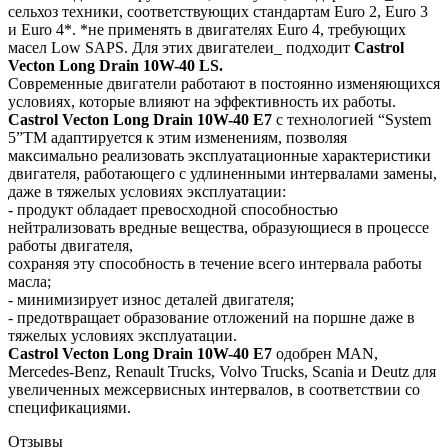
сельхоз техники, соответствующих стандартам Euro 2, Euro 3
и Euro 4*. *не применять в двигателях Euro 4, требующих
масел Low SAPS. Для этих двигателеи_ подходит
Castrol
Vecton Long Drain 10W-40 LS.
Современные двигатели работают в постоянно изменяющихся
условиях, которые влияют на эффективность их работы.
Castrol Vecton Long Drain 10W-40 Е7
c технологией “System
5”TM адаптируется к этим изменениям, позволяя
максимально реализовать эксплуатационные характеристики
двигателя, работающего с удлиненными интервалами замены,
даже в тяжелых условиях эксплуатации:
- продукт обладает превосходной способностью
нейтрализовать вредные вещества, образующиеся в процессе
работы двигателя,
сохраняя эту способность в течение всего интервала работы
масла;
- минимизирует износ деталей двигателя;
- предотвращает образование отложений на поршне даже в
тяжелых условиях эксплуатации.
Castrol Vecton Long Drain 10W-40 Е7
одобрен MAN,
Mercedes-Benz, Renault Trucks, Volvo Trucks, Scania и Deutz для
увеличенных межсервисных интервалов, в соответствии со
спецификациями.
Отзывы