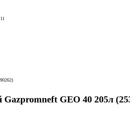
 11
190262)
 Gazpromneft GEO 40 205л (25