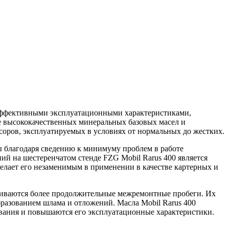
оэффективными эксплуатационными характеристиками,
е высококачественных минеральных базовых масел и
оров, эксплуатируемых в условиях от нормальных до жестких.
ы благодаря сведению к минимуму проблем в работе
ий на шестеренчатом стенде FZG Mobil Rarus 400 является
лает его незаменимым в применении в качестве картерных и
чиваются более продолжительные межремонтные пробеги. Их
бразованием шлама и отложений. Масла Mobil Rarus 400
вания и повышаются его эксплуатационные характеристики.