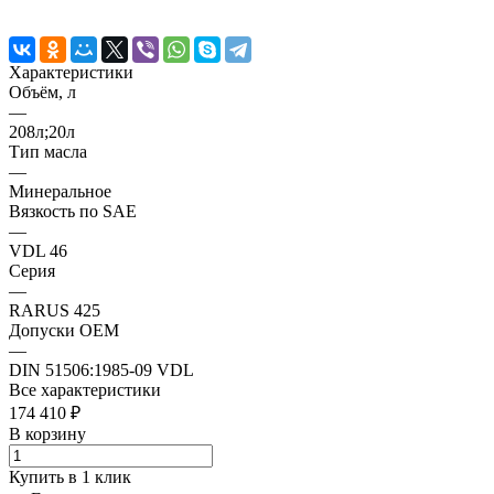
Характеристики
Объём, л
—
208л;20л
Тип масла
—
Минеральное
Вязкость по SAE
—
VDL 46
Серия
—
RARUS 425
Допуски OEM
—
DIN 51506:1985-09 VDL
Все характеристики
174 410 ₽
В корзину
Купить в 1 клик