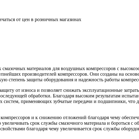
ичаться от цен в розничных магазинах
ых смазочных материалов для воздушных компрессоров с высок
упнейших производителей компрессоров. Они созданы на основ
ю степень защиты оборудования и надежность работы компресс
защиту от износа и позволяет снижать эксплуатационные затрат
последующей обработки. Благодаря высоким результатам испытан
систем, применяющих зубчатые передачи и подшипники, что де
 компрессоров и к снижению отложений благодаря чему обеспе
о увеличивать срок службы смазочного материала и бороться с о
войствами благодаря чему увеличивается срок службы оборудо