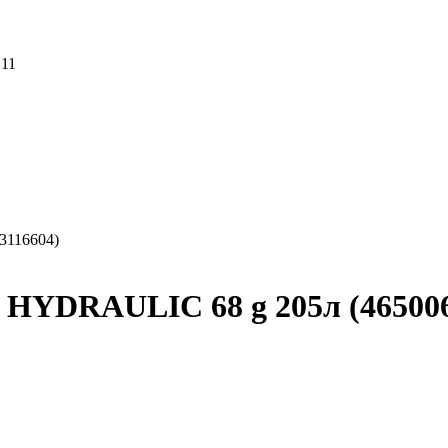
 11
3116604)
HYDRAULIC 68 g 205л (465006