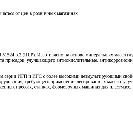
ичаться от цен в розничных магазинах
N 51524 p.2 (HLP). Изготовлено на основе минеральных масел г
та присадок, улучшающего антиокислительные, антикоррозион
лам серии ИГП и ИГС с более высокими деэмульгирующими свой
орудования, требующего применения легированных масел с ул
енных прессах, станках, формовочных машинах для пластмасс, м