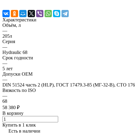
Характеристики
Объём, л
—
205л
Серия
—
Hydraulic 68
Срок годности
—
5 лет
Допуски OEM
—
DIN 51524 часть 2 (HLP), ГОСТ 17479.3-85 (МГ-32-В), СТО 17
Вязкость по ISO
—
68
58 380 ₽
В корзину
Купить в 1 клик
Есть в наличии