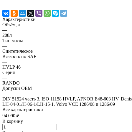
Характеристики
Объём, л
—
208л
Тип масла
—
Синтетическое
Вязкость по SAE
—
HVLP 46
Серия
—
RANDO
Допуски OEM
—
DIN 51524 часть 3, ISO 11158 HVLP, AFNOR E48-603 HV, Denison 
LH-04-01/H-06-1/LH-15-1, Volvo VCE 1286/08 и 1286/09
Все характеристики
94 090 ₽
В корзину