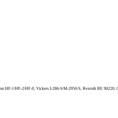
HF-1/HF-2/HF-0, Vickers I-286-S/M-2950-S, Rexroth RE 90220, Ci