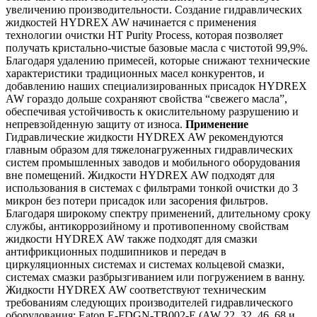
увеличению производительности. Создание гидравлических
жидкостей HYDREX AW начинается с применения
технологии очистки HT Purity Process, которая позволяет
получать кристально-чистые базовые масла с чистотой 99,9%.
Благодаря удалению примесей, которые снижают технические
характеристики традиционных масел конкурентов, и
добавлению наших специализированных присадок HYDREX
AW гораздо дольше сохраняют свойства “свежего масла”,
обеспечивая устойчивость к окислительному разрушению и
непревзойденную защиту от износа.
Применение
Гидравлические жидкости HYDREX AW рекомендуются
главным образом для тяжелонагруженных гидравлических
систем промышленных заводов и мобильного оборудования
вне помещений. Жидкости HYDREX AW подходят для
использования в системах с фильтрами тонкой очистки до 3
микрон без потери присадок или засорения фильтров.
Благодаря широкому спектру применений, длительному сроку
службы, антикоррозийному и противопенному свойствам
жидкости HYDREX AW также подходят для смазки
антифрикционных подшипников и передач в
циркуляционных системах и системах кольцевой смазки,
системах смазки разбрызгиванием или погружением в ванну.
Жидкости HYDREX AW соответствуют техническим
требованиям следующих производителей гидравлического
оборудования: Eaton E-FDGN-TB002-E (AW 22, 32, 46, 68 и