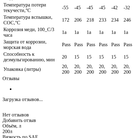
Температура потери
-55
-45
-45
-45
-42
-32
текучести,°C
Температура вспышки,
172
206
218
233
234
246
COC,°C
Коррозия меди, 100_C/3
1а
1а
1а
1а
1а
1а
часа
Защита от коррозии,
Pass
Pass
Pass
Pass
Pass
Pass
морская вода
Способность к
20
15
15
15
15
15
деэмульгированию, мин
20,
20,
20,
20,
20,
20,
Упаковка (литры)
200
200
200
200
200
200
Отзывы
Загрузка отзывов...
Нет отзывов
Добавить отзыв
Объём, л
200л
Вязкость по SAE