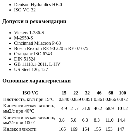
Denison Hydraulics HF-0
ISO VG 32
Допуски и рекомендации
Vickers 1-286-S
M-2950-S
Cincinnati Milacron P-68
Bosch Rexroth RE 90 220 и RE 07 075
Стандарт ISO 6743
DIN 51524
GB 11118.1-2011, L-HV
US Steel 126, 127
Основные характеристики
ISO VG
15
22
32
46
68
100
Плотность, кг/л при 15°C
0.840
0.839
0.851
0.861
0.866
0.872
Кинематическая вязкость,
14.9
21.7
31.9
46.2
68.9
101.2
мм2/с при 40°C
Кинематическая вязкость,
3.8
5.0
6.3
8.3
11.0
14.4
мм2/с при 100°C
Индекс вязкости
165
169
154
155
153
147