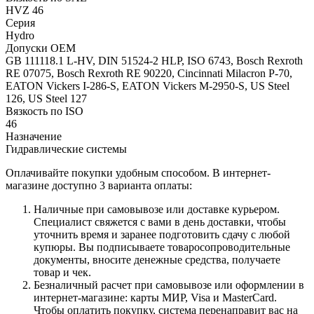
НVZ 46
Серия
Hydro
Допуски OEM
GB 111118.1 L-HV, DIN 51524-2 HLP, ISO 6743, Bosch Rexroth
RE 07075, Bosch Rexroth RE 90220, Cincinnati Milacron P-70,
EATON Vickers I-286-S, EATON Vickers M-2950-S, US Steel
126, US Steel 127
Вязкость по ISO
46
Назначение
Гидравлические системы
Оплачивайте покупки удобным способом. В интернет-
магазине доступно 3 варианта оплаты:
Наличные при самовывозе или доставке курьером.
Специалист свяжется с вами в день доставки, чтобы
уточнить время и заранее подготовить сдачу с любой
купюры. Вы подписываете товаросопроводительные
документы, вносите денежные средства, получаете
товар и чек.
Безналичный расчет при самовывозе или оформлении в
интернет-магазине: карты МИР, Visa и MasterCard.
Чтобы оплатить покупку, система перенаправит вас на