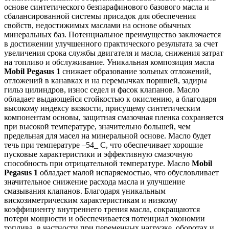
основе синтетического безпарафинового базового масла и
сбалансированной системы присадок для обеспечения
свойств, недостижимых маслами на основе обычных
минеральных баз. Потенциальное преимущество заключается
в достижении улучшенного практического результата за счет
увеличения срока службы двигателя и масла, снижения затрат
на топливо и обслуживание. Уникальная композиция масла
Mobil Pegasus 1
снижает образование зольных отложений,
отложений в канавках и на перемычках поршней, задиры
гильз цилиндров, износ седел и фасок клапанов. Масло
обладает выдающейся стойкостью к окислению, а благодаря
высокому индексу вязкости, присущему синтетическим
компонентам основы, защитная смазочная пленка сохраняется
при высокой температуре, значительно большей, чем
предельная для масел на минеральной основе. Масло будет
течь при температуре –54_ C, что обеспечивает хорошие
пусковые характеристики и эффективную смазочную
способность при отрицательной температуре. Масло
Mobil
Pegasus 1
обладает малой испаряемостью, что обусловливает
значительное снижение расхода масла и улучшение
смазывания клапанов. Благодаря уникальным
вискозиметрическим характеристикам и низкому
коэффициенту внутреннего трения масла, сокращаются
потери мощности и обеспечивается потенциал экономии
топлива, в частности при переменных нагрузке, оборотах и