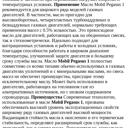
температурных условиях.
Применение
Масло Mobil Pegasus 1
рекомендуется для широкого ряда моделей газовых
двигателей. В частности, масло пригодно для
высокооборотных, четырехтактных турбонаддувных и
безнаддувных газовых двигателей, нормально требующих
применения масел с 0.5% зольностью. Это превосходное
масло для двигателей, работающих как на обедненных смесях,
так и стехиометрически. Идеально подходит для
когерационных установок и работы в холодных условиях,
благодаря способности работать в широком диапазоне
температуры, улучшенной защите двигателя и большему
сроку службы масла. Масло
Mobil Pegasus 1
полностью
совместимо со всеми типами обычно используемых в газовых
двигателях уплотнений и с минеральными маслами, но смесь
масел не обеспечит преимущества, присущие этому
исключительному маслу. Может быть использовано в
двигателях, работающих на топливном газе из
альтернативных источников, но с низким содержанием
сероводорода.
Преимущества
Современные технологии,
использованные в масле
Mobil Pegasus 1
, призваны
обеспечивать высокий уровень эксплуатационных свойств
широкому ряду газовых двигателей высокой мощности.
Выдающаяся стойкость масла к окислению и его термическая
стабильность, определяют расширенный срок службы, как
двигателей, так и самого масла. Дополнительно, уникальные