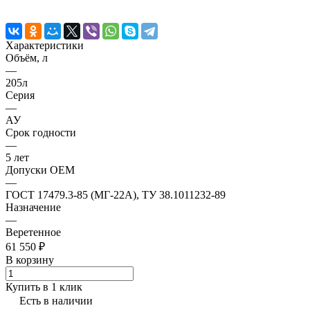
Характеристики
Объём, л
—
205л
Серия
—
АУ
Срок годности
—
5 лет
Допуски OEM
—
ГОСТ 17479.3-85 (МГ-22А), ТУ 38.1011232-89
Назначение
—
Веретенное
61 550 ₽
В корзину
Купить в 1 клик
Есть в наличии