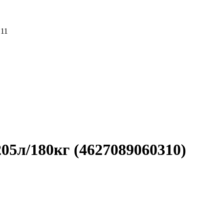
 11
5л/180кг (4627089060310)