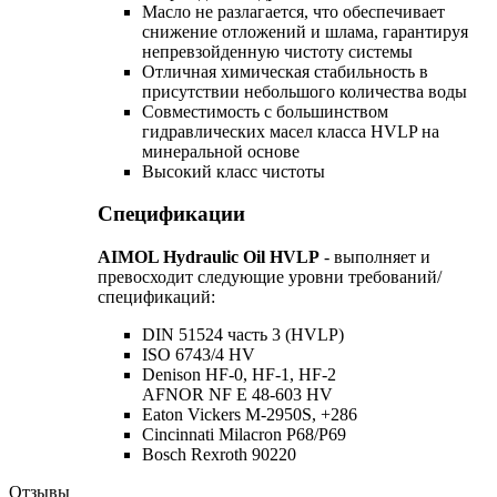
Масло не разлагается, что обеспечивает
снижение отложений и шлама, гарантируя
непревзойденную чистоту системы
Отличная химическая стабильность в
присутствии небольшого количества воды
Совместимость с большинством
гидравлических масел класса HVLP на
минеральной основе
Высокий класс чистоты
Спецификации
AIMOL Hydraulic Oil HVLP
- выполняет и
превосходит следующие уровни требований/
спецификаций:
DIN 51524 часть 3 (HVLP)
ISO 6743/4 HV
Denison HF-0, HF-1, HF-2
AFNOR NF E 48-603 HV
Eaton Vickers M-2950S, +286
Cincinnati Milacron P68/P69
Bosch Rexroth 90220
Отзывы